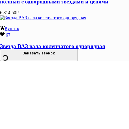
полный с однорядными звездами и цепями
6 814.50
Р
Купить
67
Звезда ВАЗ вала коленчатого однорядная
Заказать звонок
Заказать звонок
Заказать звонок
Заказать звонок
462.00
Р
Купить
78