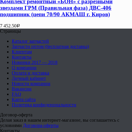
Комплект ремонтный «БОН» с разрезными
звездами ГРМ (Правильная фаза) ДВС-406
подшипник (цепи 70/90 АКМАШ г. Киров)
7 452.50
Р
Страницы
Каталог запчастей
Запчасти оптом (бесплатная доставка)
Клиентам
Контакты
Новинки 2017 — 2018
О компании
Оплата и доставка
Личный кабинет
Новости компании
Вакансии
FAQ
Карта сайта
Политика конфиденциальности
Договор-оферта
Делая заказ в нашем интернет-магазине, вы соглашаетесь с
условиями
Договора-оферты
Контакты