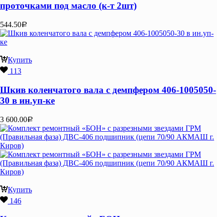
проточками под масло (к-т 2шт)
544.50
Р
Купить
113
Шкив коленчатого вала с демпфером 406-1005050-
30 в ин.уп-ке
3 600.00
Р
Купить
146