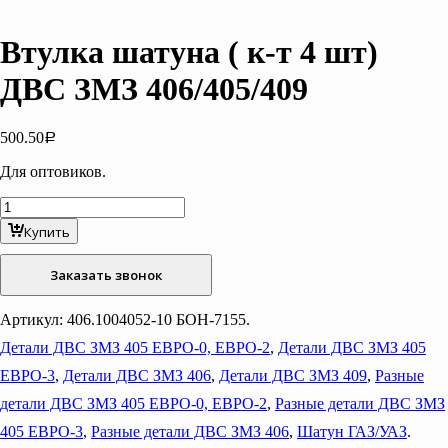
Втулка шатуна ( к-т 4 шт)
ДВС ЗМЗ 406/405/409
500.50
Р
Для оптовиков.
Количество
товара
Купить
Втулка
шатуна
Заказать звонок
(
к-
т
Артикул:
406.1004052-10 БОН-7155
.
4
Детали ДВС ЗМЗ 405 ЕВРО-0, ЕВРО-2
,
Детали ДВС ЗМЗ 405
шт)
ДВС
ЕВРО-3
,
Детали ДВС ЗМЗ 406
,
Детали ДВС ЗМЗ 409
,
Разные
ЗМЗ
406/405/409
детали ДВС ЗМЗ 405 ЕВРО-0, ЕВРО-2
,
Разные детали ДВС ЗМЗ
405 ЕВРО-3
,
Разные детали ДВС ЗМЗ 406
,
Шатун ГАЗ/УАЗ
.