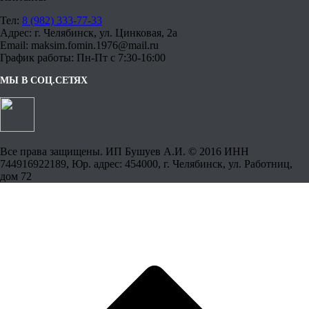
Тел:
8 (982) 333-77-33
Адрес: г. Челябинск, ул. Цинковая, 2а
Email: maksim.fomin.1976@mail.ru
График работы: Пн-Пт с 7:30-16:00
МЫ В СОЦ.СЕТЯХ
Все права защищены. ИП Бушуев А.И. © 2016 ИНН
744916922189, Юр. адрес: 454000, г. Челябинск, ул. Работниц,
дом 72