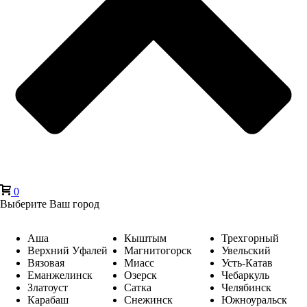
0
Выберите Ваш город
Аша
Кыштым
Трехгорный
Верхний Уфалей
Магнитогорск
Увельский
Вязовая
Миасс
Усть-Катав
Еманжелинск
Озерск
Чебаркуль
Златоуст
Сатка
Челябинск
Карабаш
Снежинск
Южноуральск