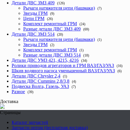
Детали ДВС ЗМЗ 409
(126)
Рычаги натяжителя цепи (башмаки)
(7)
Звезды ГРМ
(9)
Цепи ГРМ
(26)
Комплект ремонтный ГРМ
(24)
Разные детали ДВС ЗМЗ 409
(69)
Детали ДВС ЗМЗ 514
(20)
Рычаги натяжителя цепи (башмаки)
(1)
Звезды ГРМ
(2)
Комплект ремонтный ГРМ
(1)
Разные детали ДВС ЗМЗ 514
(18)
Детали ДВС УМЗ 421, 4215, 4216
(34)
Ролики приводов агрегаторов и ГРМ ВАЗ/ГАЗ/УАЗ
(16)
Шкив водяного насоса уменьшенный ВАЗ/ГАЗ/УАЗ
(6)
Детали ДВС Chrysler 2,4
(1)
Детали ДВС Cummins 2,8/3,8
(4)
Подвеска Волга, Газель, УАЗ
(7)
Разное
(39)
Доставка
Страницы
Каталог запчастей
Запчасти оптом (бесплатная доставка)