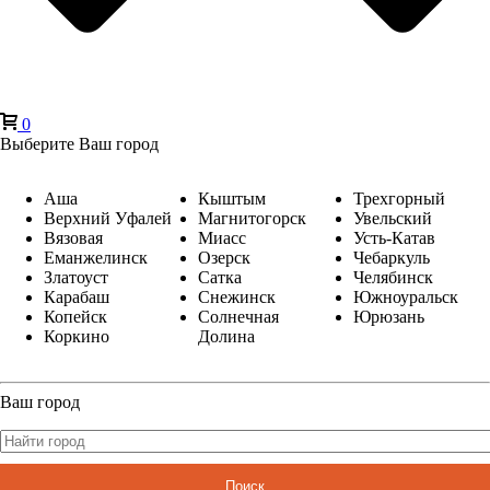
0
Выберите Ваш город
Аша
Кыштым
Трехгорный
Верхний Уфалей
Магнитогорск
Увельский
Вязовая
Миасс
Усть-Катав
Еманжелинск
Озерск
Чебаркуль
Златоуст
Сатка
Челябинск
Карабаш
Снежинск
Южноуральск
Копейск
Солнечная
Юрюзань
Коркино
Долина
Ваш город
Поиск