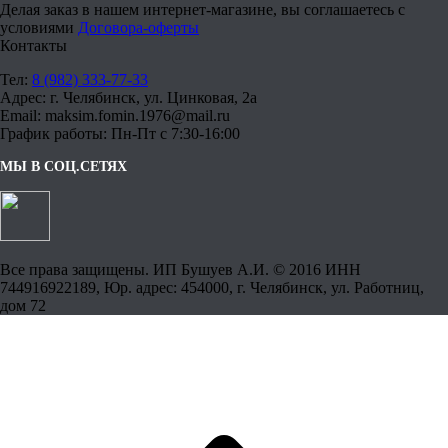
Делая заказ в нашем интернет-магазине, вы соглашаетесь с
условиями
Договора-оферты
Контакты
Тел:
8 (982) 333-77-33
Адрес: г. Челябинск, ул. Цинковая, 2а
Email: maksim.fomin.1976@mail.ru
График работы: Пн-Пт с 7:30-16:00
МЫ В СОЦ.СЕТЯХ
Все права защищены. ИП Бушуев А.И. © 2016 ИНН
744916922189, Юр. адрес: 454000, г. Челябинск, ул. Работниц,
дом 72