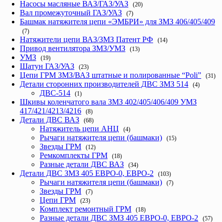
Насосы масляные ВАЗ/ГАЗ/УАЗ
(20)
Вал промежуточный ГАЗ/УАЗ
(7)
Башмак натяжителя цепи «ЭМБРИ» для ЗМЗ 406/405/409
(7)
Натяжители цепи ВАЗ/ЗМЗ Патент РФ
(14)
Привод вентилятора ЗМЗ/УМЗ
(13)
УМЗ
(19)
Шатун ГАЗ/УАЗ
(23)
Цепи ГРМ ЗМЗ/ВАЗ штатные и полированные “Poli”
(31)
Детали сторонних производителей ДВС ЗМЗ 514
(4)
ДВС-514
(1)
Шкивы коленчатого вала ЗМЗ 402/405/406/409 УМЗ
417/421/4213/4216
(8)
Детали ДВС ВАЗ
(68)
Натяжитель цепи АНЦ
(4)
Рычаги натяжителя цепи (башмаки)
(15)
Звезды ГРМ
(12)
Ремкомплекты ГРМ
(18)
Разные детали ДВС ВАЗ
(34)
Детали ДВС ЗМЗ 405 ЕВРО-0, ЕВРО-2
(103)
Рычаги натяжителя цепи (башмаки)
(7)
Звезды ГРМ
(7)
Цепи ГРМ
(23)
Комплект ремонтный ГРМ
(18)
Разные детали ДВС ЗМЗ 405 ЕВРО-0, ЕВРО-2
(57)