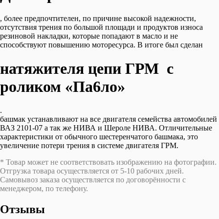
"Надежда"
2120
, более предпочтителен, по причине высокой надежности,
и
отсутствия трения по большой площади и продуктов износа
их
резиновой накладки, которые попадают в масло и не
модификации,
способствуют повышению моторесурса. В итоге был сделан
под
двухрядную
цепь
натяжителя цепи ГРМ с
116
звеньев
роликом «Па6ло»
.
башмак устанавливают на все двигателя семейства автомобилей
ВАЗ 2101-07 а так же НИВА и Шероле НИВА. Отличительные
характеристики от обычного шестеренчатого башмака, это
увеличение потери трения в системе двигателя ГРМ.
* Товар может не соответствовать изображению на фотографии.
Отгрузка товара осуществляется от 5-10 рабочих дней.
Самовывоз заказа осуществляется по договорённости с
менеджером, по телефону.
Отзывы