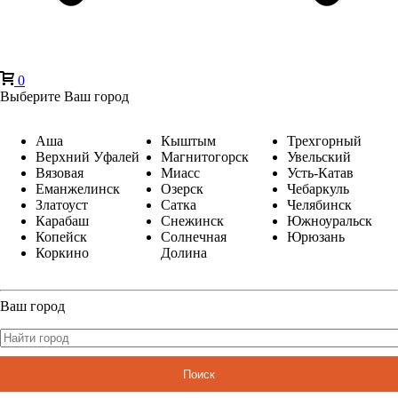
0
Выберите Ваш город
Аша
Кыштым
Трехгорный
Верхний Уфалей
Магнитогорск
Увельский
Вязовая
Миасс
Усть-Катав
Еманжелинск
Озерск
Чебаркуль
Златоуст
Сатка
Челябинск
Карабаш
Снежинск
Южноуральск
Копейск
Солнечная
Юрюзань
Коркино
Долина
Ваш город
Поиск