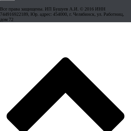
Все права защищены. ИП Бушуев А.И. © 2016 ИНН
744916922189, Юр. адрес: 454000, г. Челябинск, ул. Работниц,
дом 72