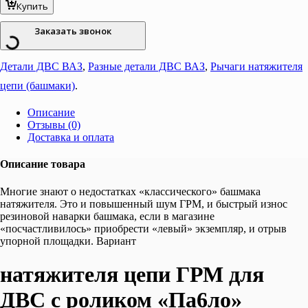
Купить
Башмак
натяжителя
Заказать звонок
цепи
ГРМ
с
Детали ДВС ВАЗ
,
Разные детали ДВС ВАЗ
,
Рычаги натяжителя
роликом
цепи (башмаки)
.
«Па6ло»
для
ГРМ
Описание
ВАЗ
Отзывы (0)
21214
Доставка и оплата
ИНЖЕКТОР
применяться
Описание товара
для
установки
Многие знают о недостатках «классического» башмака
на
натяжителя. Это и повышенный шум ГРМ, и быстрый износ
автомобили
резиновой наварки башмака, если в магазине
ВАЗ
«посчастливилось» приобрести «левый» экземпляр, и отрыв
"Нива":
упорной площадки. Вариант
2121,
21213,
натяжителя цепи ГРМ для
21214,
2123,
ДВС с роликом «Па6ло»
2131;