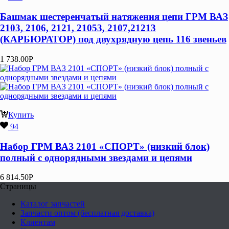
Башмак шестеренчатый натяжения цепи ГРМ ВАЗ
2103, 2106, 2121, 21053, 2107,21213
(КАРБЮРАТОР) под двухрядную цепь 116 звеньев
1 738.00
Р
Купить
94
Набор ГРМ ВАЗ 2101 «СПОРТ» (низкий блок)
полный с однорядными звездами и цепями
6 814.50
Р
Страницы
Каталог запчастей
Запчасти оптом (бесплатная доставка)
Клиентам