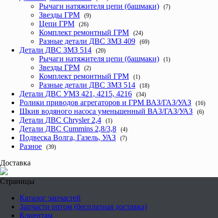
Рычаги натяжителя цепи (башмаки)
(7)
Звезды ГРМ
(9)
Цепи ГРМ
(26)
Комплект ремонтный ГРМ
(24)
Разные детали ДВС ЗМЗ 409
(69)
Детали ДВС ЗМЗ 514
(20)
Рычаги натяжителя цепи (башмаки)
(1)
Звезды ГРМ
(2)
Комплект ремонтный ГРМ
(1)
Разные детали ДВС ЗМЗ 514
(18)
Детали ДВС УМЗ 421, 4215, 4216
(34)
Ролики приводов агрегаторов и ГРМ ВАЗ/ГАЗ/УАЗ
(16)
Шкив водяного насоса уменьшенный ВАЗ/ГАЗ/УАЗ
(6)
Детали ДВС Chrysler 2,4
(1)
Детали ДВС Cummins 2,8/3,8
(4)
Подвеска Волга, Газель, УАЗ
(7)
Разное
(39)
Доставка
Страницы
Каталог запчастей
Запчасти оптом (бесплатная доставка)
Клиентам