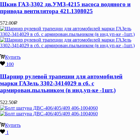
Шкив ГАЗ-3302 дв.УМЗ-4215 насоса водяного и
привода вентилятора 421.1308025
572.00
Р
Купить
100
Шарнир рулевой трапеции для автомобилей
марки ГАЗель 3302-3414029 в сб. с
армирован.пыльником (в инд.уп-ке -1шт.)
522.50
Р
Купить
1