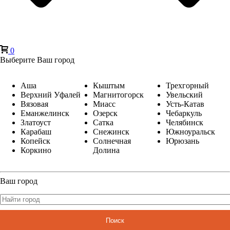
0
Выберите Ваш город
Аша
Кыштым
Трехгорный
Верхний Уфалей
Магнитогорск
Увельский
Вязовая
Миасс
Усть-Катав
Еманжелинск
Озерск
Чебаркуль
Златоуст
Сатка
Челябинск
Карабаш
Снежинск
Южноуральск
Копейск
Солнечная
Юрюзань
Коркино
Долина
Ваш город
Поиск