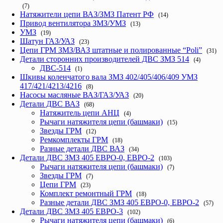
(7)
Натяжители цепи ВАЗ/ЗМЗ Патент РФ
(14)
Привод вентилятора ЗМЗ/УМЗ
(13)
УМЗ
(19)
Шатун ГАЗ/УАЗ
(23)
Цепи ГРМ ЗМЗ/ВАЗ штатные и полированные “Poli”
(31)
Детали сторонних производителей ДВС ЗМЗ 514
(4)
ДВС-514
(1)
Шкивы коленчатого вала ЗМЗ 402/405/406/409 УМЗ
417/421/4213/4216
(8)
Насосы масляные ВАЗ/ГАЗ/УАЗ
(20)
Детали ДВС ВАЗ
(68)
Натяжитель цепи АНЦ
(4)
Рычаги натяжителя цепи (башмаки)
(15)
Звезды ГРМ
(12)
Ремкомплекты ГРМ
(18)
Разные детали ДВС ВАЗ
(34)
Детали ДВС ЗМЗ 405 ЕВРО-0, ЕВРО-2
(103)
Рычаги натяжителя цепи (башмаки)
(7)
Звезды ГРМ
(7)
Цепи ГРМ
(23)
Комплект ремонтный ГРМ
(18)
Разные детали ДВС ЗМЗ 405 ЕВРО-0, ЕВРО-2
(57)
Детали ДВС ЗМЗ 405 ЕВРО-3
(102)
Рычаги натяжителя цепи (башмаки)
(6)