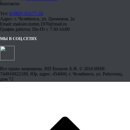
Контакты
Тел:
8 (982) 333-77-33
Адрес: г. Челябинск, ул. Цинковая, 2а
Email: maksim.fomin.1976@mail.ru
График работы: Пн-Пт с 7:30-16:00
МЫ В СОЦ.СЕТЯХ
Все права защищены. ИП Бушуев А.И. © 2016 ИНН
744916922189, Юр. адрес: 454000, г. Челябинск, ул. Работниц,
дом 72