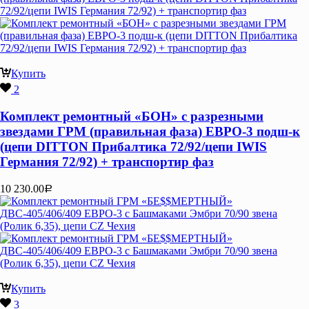
Купить
2
Комплект ремонтный «БОН» с разрезными
звездами ГРМ (правильная фаза) ЕВРО-3 подш-к
(цепи DITTON Прибалтика 72/92/цепи IWIS
Германия 72/92) + транспортир фаз
10 230.00
Р
Купить
3