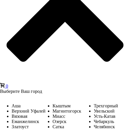
0
Выберите Ваш город
Аша
Кыштым
Трехгорный
Верхний Уфалей
Магнитогорск
Увельский
Вязовая
Миасс
Усть-Катав
Еманжелинск
Озерск
Чебаркуль
Златоуст
Сатка
Челябинск