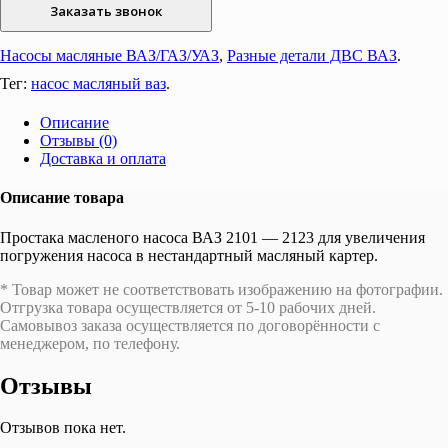
Заказать звонок
насоса
ВАЗ
2101
Насосы масляные ВАЗ/ГАЗ/УАЗ
,
Разные детали ДВС ВАЗ
.
-
Тег:
насос масляный ваз
.
2123
для
увеличения
Описание
глубины
Отзывы (0)
погружения
Доставка и оплата
насоса
в
Описание товара
нестандартный
масляный
Простака масленого насоса ВАЗ 2101 — 2123 для увеличения
картер.
погружения насоса в нестандартный масляный картер.
* Товар может не соответствовать изображению на фотографии.
Отгрузка товара осуществляется от 5-10 рабочих дней.
Самовывоз заказа осуществляется по договорённости с
менеджером, по телефону.
Отзывы
Отзывов пока нет.