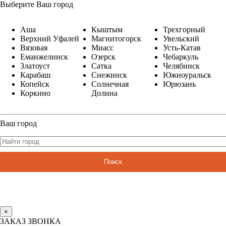
Выберите Ваш город
Аша
Кыштым
Трехгорный
Верхний Уфалей
Магнитогорск
Увельский
Вязовая
Миасс
Усть-Катав
Еманжелинск
Озерск
Чебаркуль
Златоуст
Сатка
Челябинск
Карабаш
Снежинск
Южноуральск
Копейск
Солнечная
Юрюзань
Коркино
Долина
Ваш город
Поиск
×
ЗАКАЗ ЗВОНКА