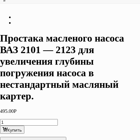
»
Простака масленого насоса
ВАЗ 2101 — 2123 для
увеличения глубины
погружения насоса в
нестандартный масляный
картер.
495.00
Р
Количество
товара
Купить
Простака
масленого